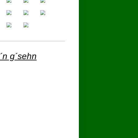
´n g´sehn