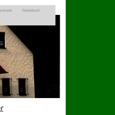
wnloads
Gästebuch
r