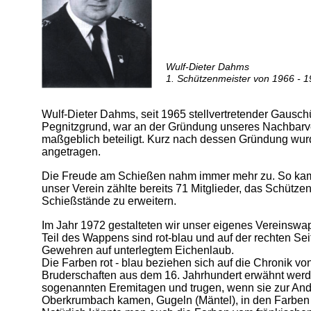
Wulf-Dieter Dahms
1. Schützenmeister von 1966 - 
Wulf-Dieter Dahms, seit 1965 stellvertretender Gausc
Pegnitzgrund, war an der Gründung unseres Nachbarv
maßgeblich beteiligt. Kurz nach dessen Gründung wu
angetragen.
Die Freude am Schießen nahm immer mehr zu. So kam
unser Verein zählte bereits 71 Mitglieder, das Schütz
Schießstände zu erweitern.
Im Jahr 1972 gestalteten wir unser eigenes Vereinswa
Teil des Wappens sind rot-blau und auf der rechten Se
Gewehren auf unterlegtem Eichenlaub.
Die Farben rot - blau beziehen sich auf die Chronik v
Bruderschaften aus dem 16. Jahrhundert erwähnt werde
sogenannten Eremitagen und trugen, wenn sie zur And
Oberkrumbach kamen, Gugeln (Mäntel), in den Farben 