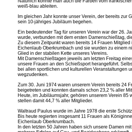
Natürlich könnte man auch die Farben vom fränkischen
weiß-blau ableiten.
Im gleichen Jahr konnte unser Verein, der bereits zur
sein 10-jähriges Jubiläum begehen.
Ein bedeutender Tag für unseren Verein war der 26. J
wurde, verbunden mit dem ersten Damenschießtag, d
Zu diesem Zeitpunkt waren bereits 14 Frauen Mitglied
Eichenlaub Oberkrumbach und sie wurden zu einem n
Glied in der stabilen Kette unseres Vereins.
Mit Damenschießtagen jeweils am letzten Freitag ein
unsere Frauen an den Schießsport herangeführt. Selbst
bei allen sportlichen und kulturellen Veranstaltungen 
wegzudenken.
Zum 30. Juni 1974 waren unserem Verein bereits 24 
beigetreten und konnten damals schon 23,2 % aller Mitg
Heute, im Jubiläumsjahr, gehören unserem Verein 85 w
stellen damit 44,7 % aller Mitglieder.
Waltraud Paulus wurde im Jahre 1978 die erste Schütz
Bis heute regierten insgesamt 11 Frauen als Königinn
Eichenlaub Oberkrumbach.
In den letzten 50 Jahren haben sich unsere Damen mit