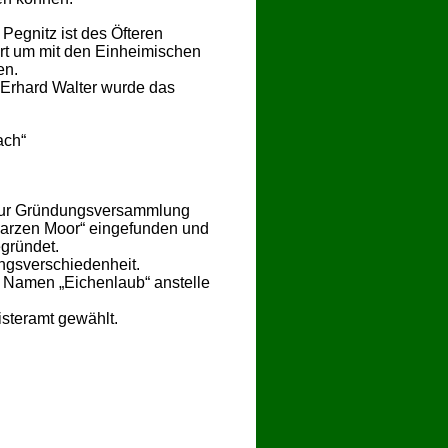
Pegnitz ist des Öfteren
rt um mit den Einheimischen
en.
 Erhard Walter wurde das
ach“
 Zur Gründungsversammlung
warzen Moor“ eingefunden und
egründet.
ngsverschiedenheit.
n Namen „Eichenlaub“ anstelle
steramt gewählt.