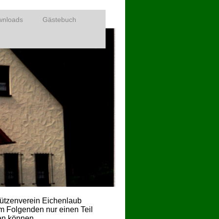
wnloads
Gästebuch
hützenverein Eichenlaub
m Folgenden nur einen Teil
en können.