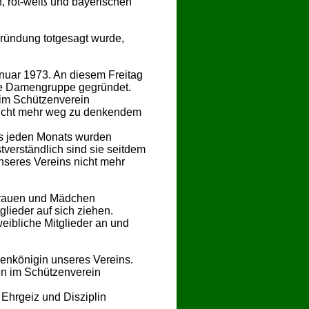
, rot-weiß und bayerischen
 Gründung totgesagt wurde,
anuar 1973. An diesem Freitag
ie Damengruppe gegründet.
 im Schützenverein
icht mehr weg zu denkendem
es jeden Monats wurden
verständlich sind sie seitdem
unseres Vereins nicht mehr
Frauen und Mädchen
lieder auf sich ziehen.
eibliche Mitglieder an und
enkönigin unseres Vereins.
en im Schützenverein
 Ehrgeiz und Disziplin