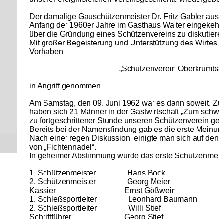
Der damalige Gauschützenmeister Dr. Fritz Gabler aus 
Anfang der 1960er Jahre im Gasthaus Walter eingekeh
über die Gründung eines Schützenvereins zu diskutier
Mit großer Begeisterung und Unterstützung des Wirtes
Vorhaben
„Schützenverein Oberkrumb
in Angriff genommen.
Am Samstag, den 09. Juni 1962 war es dann soweit.
haben sich 21 Männer in der Gastwirtschaft „Zum sch
zu fortgeschrittener Stunde unseren Schützenverein g
Bereits bei der Namensfindung gab es die erste Meinu
Nach einer regen Diskussion, einigte man sich auf de
von „Fichtennadel“.
In geheimer Abstimmung wurde das erste Schützenmei
1. Schützenmeister Hans Bock
2. Schützenmeister Georg Meier
Kassier Ernst Gößwein
1. Schießsportleiter Leonhard Baumann
2. Schießsportleiter Willi Stief
Schriftführer Georg Stief