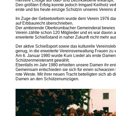
mehrere Erfolge auf Gau- und Bezirksebene erkämpft.
Den größten Erfolg konnte jedoch Irmgard Keilholz ve
erste und bis heute einzige Schützin unseres Vereins d
Im Zuge der Gebietsreform wurde dem Verein 1976 da
auf Erbbaurecht überschrieben.
Der amtierende Oberkrumbacher Gemeinderat bewies de
Verein zählte schon 120 Mitglieder und es war davon
erweiterte Schießstand in naher Zukunft nicht mehr au
Der aktive Schießsport sowie das kulturelle Vereinsle
genug, in die erweiterte Vereinsverwaltung Frauen zu 
Am 6. Januar 1980 wurde Kuni Liedel als erste Damenl
Schützenmeisteramt gewählt.
Ebenfalls im Jahr 1980 erhielten unsere Damen ihr er
Gemeinsam entschieden sie sich für einen schwarzen
rote Weste. Mit ihrer neuen Tracht beteiligten sich ab
Damen an den Schützenumzügen.